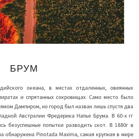
БРУМ
БРУМ
дийского океана, в местах отдаленных, овеянных
пиратах и спрятанных сокровищах. Само место было
ьямом Дампиром, но город был назван лишь спустя два
падной Австралии Фредерика Напье Брума. В 60-х гг
сь безуспешные попытки разводить скот. В 1880г в
ла обнаружена Pinotada Maxima, самая крупная в мире