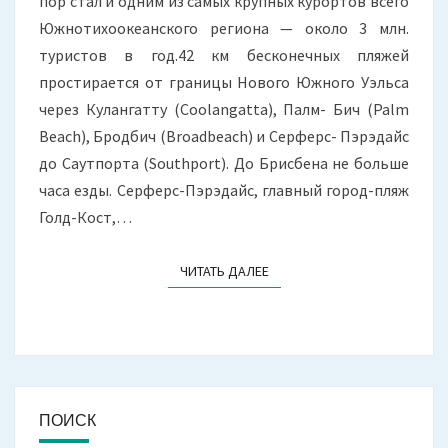
пор стал и одним из самых крупных курортов всего
Южнотихоокеанского региона — около 3 млн.
туристов в год.42 км бесконечных пляжей
простирается от границы Нового Южного Уэльса
через Кулангатту (Coolangatta), Палм- Бич (Palm
Beach), Бродбич (Broadbeach) и Серферс- Пэрэдайс
до Саутпорта (Southport). До Брисбена не больше
часа езды. Серферс-Пэрэдайс, главный город-пляж
Голд-Кост,…
ЧИТАТЬ ДАЛЕЕ
ЧИТАТЬ ДАЛЕЕ
ПОИСК