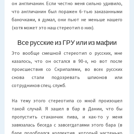
он англичанин. Если честно меня сильно удивило,
что англичанин был поражен 6-тью заказанными
баночками, я думал, они пьют не меньше нашего
(хотя может это наш стереотип о них).
Все русские из ГРУ или из мафии
Это вообще смешной стереотип о русских, мне
казалось, что он остался в 90-х, но вот после
происшествия со Скрипалями, во всех русских
снова стали подозревать шпионов или
сотрудников спец. служб.
На тему этого стереотипа со мной произошел
такой случай. Я зашел в бар в Дании, что бы
пропустить стаканчик пива, и как-то у меня
завязалась беседа с завсегдатаями этого бара (в
баре подобрался коллектив, который частенько