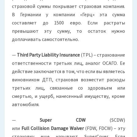
страховой суммы покрывает страховая компания.
В Германии у компании «Герц» эта сумма
составляет до 1500 евро. Если растраты
превышают эту сумму, то остаток нужно
доплачивать самостоятельно.
—
Third Party Liability Insurance
(TPL) – страхование
ответственности третьих лиц, аналог ОСАГО. Ее
действие заключается в том, что если вы являетесь
виновником ДТП, страховая возместит расходы
третьих лиц, связанные со здоровьем или
смертью, и ущерб, нанесенный имуществу, кроме
автомобиля.
—
Super
CDW
(SCDW)
или
Full
Collision
Damage
Waiver
(FDW, FDCW) – эту
страховку еще называют SuperCover. Если