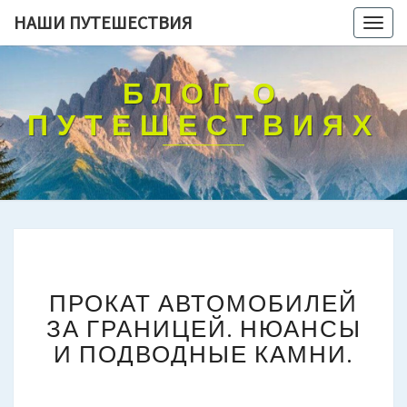
НАШИ ПУТЕШЕСТВИЯ
Togg
navig
БЛОГ О
ПУТЕШЕСТВИЯХ
ПРОКАТ
ПРОКАТ АВТОМОБИЛЕЙ
АВТОМОБИЛЕЙ
ЗА
ЗА ГРАНИЦЕЙ. НЮАНСЫ
ГРАНИЦЕЙ.
И ПОДВОДНЫЕ КАМНИ.
НЮАНСЫ
И
ПОДВОДНЫЕ