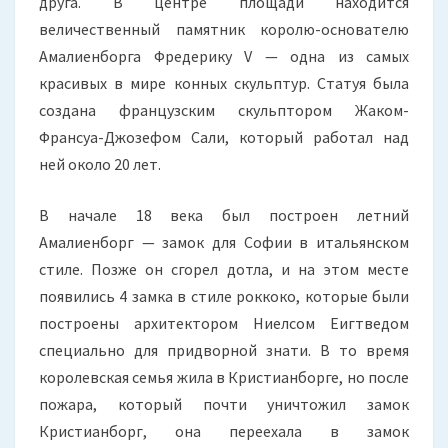
друга. В центре площади находится
величественный памятник королю-основателю
Амалиенборга Фредерику V — одна из самых
красивых в мире конных скульптур. Статуя была
создана французским скульптором Жаком-
Франсуа-Джозефом Сали, который работал над
ней около 20 лет.
В начале 18 века был построен летний
Амалиенборг — замок для Софии в итальянском
стиле. Позже он сгорел дотла, и на этом месте
появились 4 замка в стиле роккоко, которые были
построены архитектором Ниелсом Еигтведом
специально для придворной знати. В то время
королевская семья жила в Кристианборге, но после
пожара, который почти уничтожил замок
Кристианборг, она переехала в замок