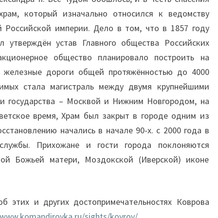
храм, который изначально относился к ведомству
 Российской империи. Дело в том, что в 1857 году
л утверждён устав Главного общества Российских
акционерное общество планировало построить на
и железные дороги общей протяжённостью до 4000
чимых стала магистраль между двумя крупнейшими
и государства – Москвой и Нижним Новгородом, на
ветское время, Храм был закрыт в городе одним из
осстановлению начались в начале 90-х. с 2000 года в
службы. Прихожане и гости города поклоняются
кой Божьей матери, Моздокской (Иверской) иконе
б этих и других достопримечательностях Коврова
/www.komandirovka.ru/sights/kovrov/