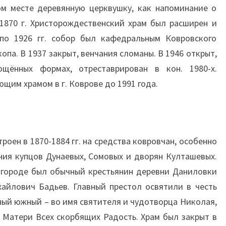
ом месте деревянную церквушку, как напоминание о
1870 г. Христорождественский храм был расширен и
 по 1926 гг. собор был кафедральным Ковровского
па. В 1937 закрыт, венчания сломаны. В 1946 открыт,
ощённых формах, отреставрирован в кон. 1980-х.
щим храмом в г. Коврове до 1991 года.
оен в 1870-1884 гг. на средства ковровчан, особенно
ия купцов Дунаевых, Сомовых и дворян Култашевых.
 городе был обычный крестьянин деревни Даниловки
айлович Бадьев. Главный престол освятили в честь
ый южный – во имя святителя и чудотворца Николая,
 Матери Всех скорбящих Радость. Храм был закрыт в