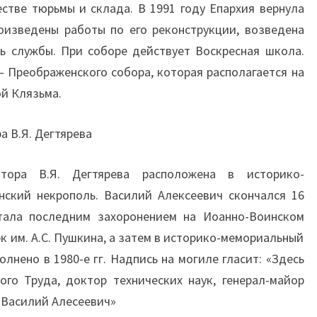
естве тюрьмы и склада. В 1991 году Епархия вернула
оизведены работы по его реконструкции, возведена
ь службы. При соборе действует Воскресная школа.
– Преображенского собора, которая располагается на
й Клязьма.
 В.Я. Дегтярева
тора В.Я. Дегтярева расположена в историко-
нский некрополь. Василий Алексеевич скончался 16
стала последним захоронением на Иоанно-Воинском
к им. А.С. Пушкина, а затем в историко-мемориальный
лнено в 1980-е гг. Надпись на могиле гласит: «Здесь
ого Труда, доктор технических наук, генерал-майор
 Василий Алесеевич»