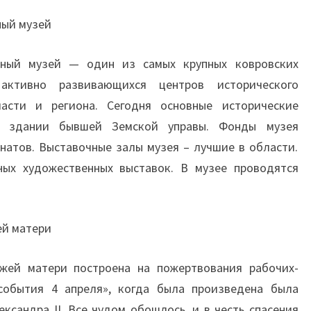
ный музей
ьный музей — один из самых крупных ковровских
активно развивающихся центров исторического
асти и региона. Сегодня основные исторические
в здании бывшей Земской управы. Фонды музея
натов. Выставочные залы музея – лучшие в области.
ых художественных выставок. В музее проводятся
ей матери
жей матери построена на пожертвования рабочих-
события 4 апреля», когда была произведена была
ксандра II. Все чудом обошлось, и в честь спасения