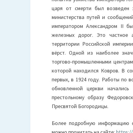
царя от смерти был возведен 
министерства путей и сообщений
императором Александром II бы
железных дорог. Это частное 
территории Российской импери
вёрст. Одной из наиболее зна
торгово-промышленными центрам
которой находился Ковров. В со
первых, в 1924 году. Работы по в
обновленной церкви начались 
престольному образу Федоровс
Пресвятой Богородицы.
Более подробную информацию о
можно прочитать на сайте:
https:/