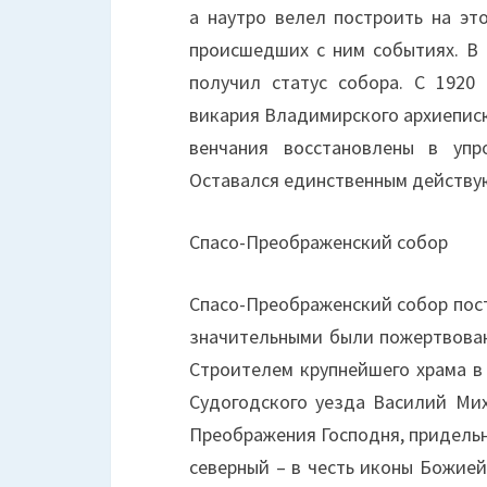
а наутро велел построить на эт
происшедших с ним событиях. В 
получил статус собора. С 1920
викария Владимирского архиеписко
венчания восстановлены в упр
Оставался единственным действую
Спасо-Преображенский собор
Спасо-Преображенский собор постр
значительными были пожертвован
Строителем крупнейшего храма в
Судогодского уезда Василий Мих
Преображения Господня, придельн
северный – в честь иконы Божией