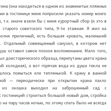
ина (она находиться в одном из знаменитых пляжных
ии в гостинице меня попросили указать номер моего
 т.к. иначе взяли бы с меня курортный сбор (и это в
 старого советского типа, 9-ти этажная. Я жил на
полне приличный, есть большая кровать, маленький
. Отдельный совмещенный санузел, в котором нет
 душ оставил самое плохое воспоминание. Мало того,
был доисторического образца, перепутаны цвета крана
ный холодная), а вот горячая вода из душа текла не
шлось помыться еле тепленькой. К крану в ванной
ной — периодически при открытии крана пахло
д из окошка выходил на заброшенный сад с
 гостиницей строиться большой новый дом, стройка
о на пару часов ночью, по этому спать было не всегда