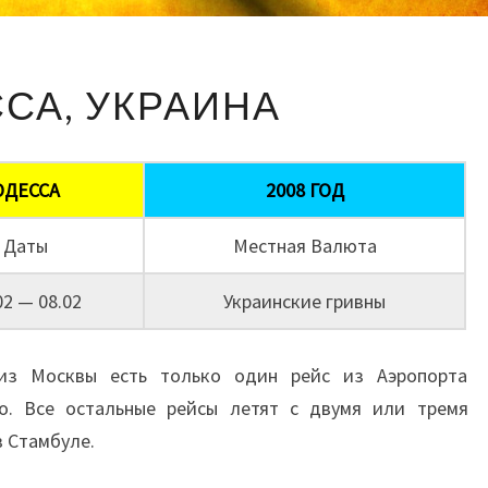
ОДЕССА,
СА, УКРАИНА
УКРАИНА
ОДЕССА
2008 ГОД
Даты
Местная Валюта
02 — 08.02
Украинские гривны
из Москвы есть только один рейс из Аэропорта
о. Все остальные рейсы летят с двумя или тремя
в Стамбуле.