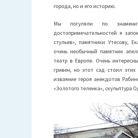
города, но и его историю.
Мы погуляли по знаменит
достопримечательностей я запо
стульев», памятники Утесову, Е
очень необычный памятник апел
театр в Европе. Очень интересны
гривен, но этот сад стоил этих
изваяние героя анекдотов Рабино
«Золотого теленка», скульптура О