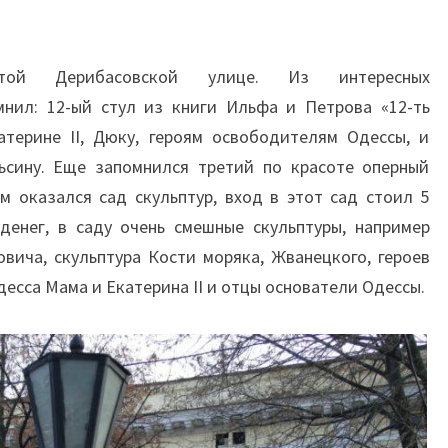
ой Дерибасовской улице. Из интересных
мнил: 12-ый стул из книги Ильфа и Петрова «12-ть
катерине II, Дюку, героям освободителям Одессы, и
ьсину. Еще запомнился третий по красоте оперный
м оказался сад скульптур, вход в этот сад стоил 5
 денег, в саду очень смешные скульптуры, например
вича, скульптура Кости моряка, Жванецкого, героев
десса Мама и Екатерина II и отцы основатели Одессы.